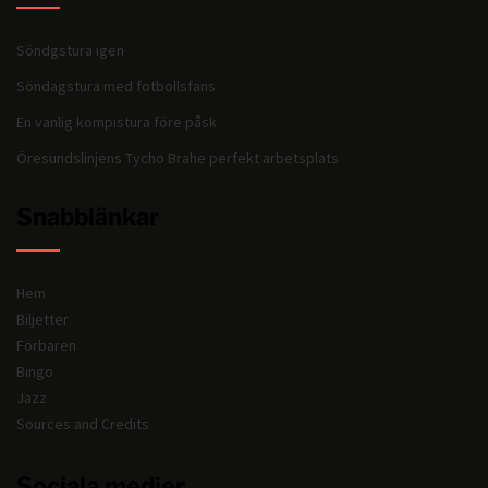
Söndgstura igen
Söndagstura med fotbollsfans
En vanlig kompistura före påsk
Öresundslinjens Tycho Brahe perfekt arbetsplats
Snabblänkar
Hem
Biljetter
Förbaren
Bingo
Jazz
Sources and Credits
Sociala medier